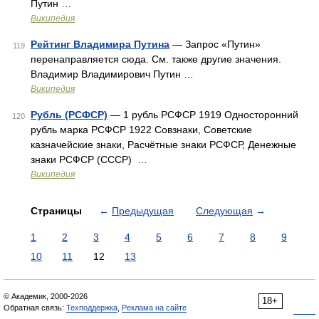
Путин …
Википедия
Рейтинг Владимира Путина
— Запрос «Путин»
119
перенаправляется сюда. Cм. также другие значения.
Владимир Владимирович Путин …
Википедия
Рубль (РСФСР)
— 1 рубль РСФСР 1919 Односторонний
120
рубль марка РСФСР 1922 Совзнаки, Советские
казначейские знаки, Расчётные знаки РСФСР, Денежные
знаки РСФСР (СССР) …
Википедия
Страницы
←
Предыдущая
Следующая
→
1
2
3
4
5
6
7
8
9
10
11
12
13
© Академик, 2000-2026
18+
Обратная связь:
Техподдержка
,
Реклама на сайте